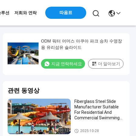
따옴표
솔루션
저희와 연락
ODM 워터 어머스 아쿠아 파크 승차 수영장
용 유리섬유 슬라이드
지금 연락하세요
더 알아보기
관련 동영상
Fiberglass Steel Slide
Manufacturer Suitable
For Residential And
Commercial Swimming
Pools In Water Parks For
More Than 10 Years Use
워터 파크 슬라이드
00:12
2025-10-28