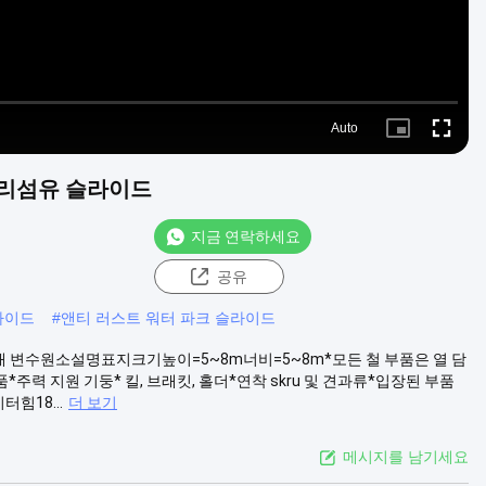
Auto
Picture-
Fullscre
in-
Picture
유리섬유 슬라이드
지금 연락하세요
공유
라이드
#
앤티 러스트 워터 파크 슬라이드
 변수원소설명표지크기높이=5~8m너비=5~8m*모든 철 부품은 열 담
주력 지원 기둥* 킬, 브래킷, 홀더*연착 skru 및 견과류*입장된 부품
힘18...
더 보기
메시지를 남기세요