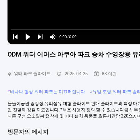
Loaded
:
0%
0:00
/
0:00
Play
Play
Play
Mute
Current
Duration
next
next
ODM 워터 어머스 아쿠아 파크 승차 수영장용 
Time
워터 파크 슬라이드
2025-04-25
83 의견
#
바나나 형상 워터 파크는 미끄러집니다
#
듀얼 도랑 워터 파크 슬
물놀이공원 승강장 유리섬유 대형 슬라이드 판매 슬라이드의 특정 매개
긴 진열제 강철 재료입니다. *색은 사용자 정의 할 수 있습니다금속 부품*
다른 구성 요소밀봉 접착제 및 기타 설치 용품물 흐름시간당 220立方미터
방문자의 메시지