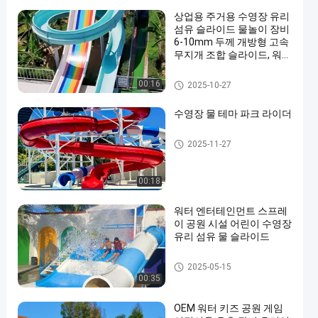
상업용 주거용 수영장 유리
섬유 슬라이드 물놀이 장비
6-10mm 두께 개방형 고속
무지개 조합 슬라이드, 워터
파크 호텔에 적합
워터 파크 슬라이드
00:16
2025-10-27
en
수영장 물 테마 파크 라이더
수영장 워터 슬라이드
2025-11-27
00:18
워터 엔터테인먼트 스프레
이 공원 시설 어린이 수영장
유리 섬유 물 슬라이드
워터 파크 슬라이드
2025-05-15
00:35
OEM 워터 키즈 공원 게임