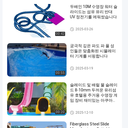
두배인 10M 수영장 워터 슬
라이드는 섬유 유리 반대
UV 정전기를 에워쌌습니다
수영장 워터 슬라이드
2025-03-26
00:42
궁극적 깊은 파도 파 풀 성
인들은 맞춤화된 시뮬레이
터 기계를 서핑합니다
파도 파 풀
2025-03-19
00:55
슬레이드 및 배럴 물 슬레이
드 8-10mm 두꺼운 유리섬
유 호텔용 주거용 수영장 게
임 장비 재미있는 아쿠아파
크
수영장 워터 슬라이드
00:20
2025-12-10
Fiberglass Steel Slide