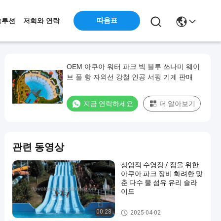
따옴표
솔루션
저희와 연락
OEM 아쿠아 워터 파크 빅 블루 쓰나미 웨이
브 풀 항 자외선 강철 인공 서핑 기계 판매
지금 연락하세요
더 알아보기
관련 동영상
상업적 수영장 / 집을 위한
아쿠아 파크 장비 화려한 맞
춘 다수 물 섬유 유리 슬라
이드
워터 파크 슬라이드
00:28
2025-04-02