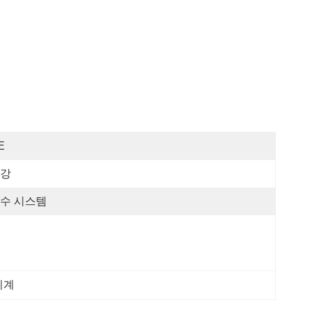
E
강
수 시스템
기계