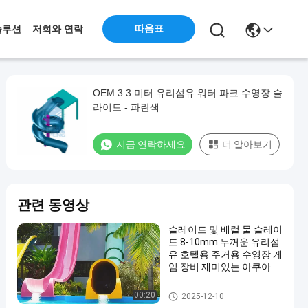
따옴표
솔루션
저희와 연락
OEM 3.3 미터 유리섬유 워터 파크 수영장 슬
라이드 - 파란색
지금 연락하세요
더 알아보기
관련 동영상
슬레이드 및 배럴 물 슬레이
드 8-10mm 두꺼운 유리섬
유 호텔용 주거용 수영장 게
임 장비 재미있는 아쿠아파
크
수영장 워터 슬라이드
00:20
2025-12-10