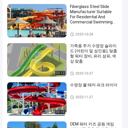
Fiberglass Steel Slide
Manufacturer Suitable
For Residential And
Commercial Swimming
Pools In Water Parks For
More Than 10 Years Use
워터 파크 슬라이드
00:12
2025-10-28
가족용 주거 수영장 슬라이
드 (어린이 및 성인용), 맞춤
형 워터 장비, 유리 섬유, 색
상 맞춤
아쿠아 파크
00:12
2025-10-27
수영장 물 테마 파크 라이더
수영장 워터 슬라이드
2025-11-27
00:18
OEM 워터 키즈 공원 게임