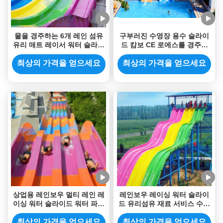
물을 경주하는 6개 레인 섬유
구부러진 수영장 용수 슬라이
유리 매트 레이서 워터 슬라이
드 캄보 CE 로에스를 경주하
드 무지개는 10m 높이를 미끄
는 무지개는 찬성했습니다
러지게 합니다
최상의 가격을 얻으세요
최상의 가격을 얻으세요
상업용 레인보우 멀티 레인 레
레인보우 레이싱 워터 슬라이
이싱 워터 슬라이드 워터 파크
드 유리섬유 재료 서비스 수명
및 리조트용 무거운 용량 유리
10 년 이상 색상 물공원 장비
섬유 항 자외선
수영장용 사용자 정의 사용
최상의 가격을 얻으세요
최상의 가격을 얻으세요