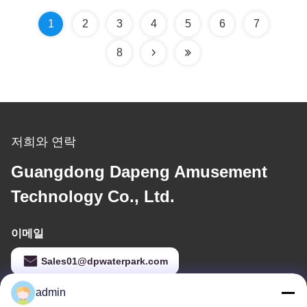
1
2
3
4
5
6
7
8
저희와 연락
Guangdong Dapeng Amusement
Technology Co., Ltd.
이메일
Sales01@dpwaterpark.com
admin