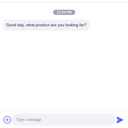
우리 주소
12:54 PM
주소
청원하세요 : 32호, 51 번 팬성 도로, 다강 도시, 난사 지구, 광저우
Good day, what product are you looking for?
도시, 광동 지방, 중국
전화
86-20-34989160
개인정보 보호 정책
|
사이트맵
중국 좋은 품질 워터 파크 슬라이드 공급자. 저작권 -2026
Guangdong Dapeng Amusement Technology Co., Ltd. 모든 권리
는 보호됩니다.