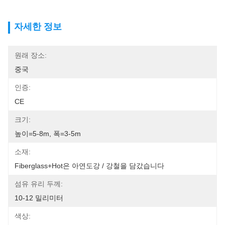
자세한 정보
원래 장소:
중국
인증:
CE
크기:
높이=5-8m, 폭=3-5m
소재:
Fiberglass+Hot은 아연도강 / 강철을 담갔습니다
섬유 유리 두께:
10-12 밀리미터
색상: