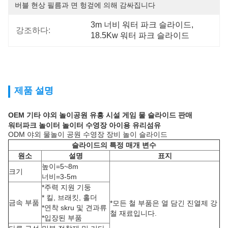
버블 현상 필름과 면 헝겊에 의해 감싸집니다
3m 너비 워터 파크 슬라이드
, 
강조하다:
18.5Kw 워터 파크 슬라이드
제품 설명
OEM 기타 야외 놀이공원 유흥 시설 게임 물 슬라이드 판매
워터파크 놀이터 놀이터 수영장 아이용 유리섬유
ODM 야외 물놀이 공원 수영장 장비 놀이 슬라이드
슬라이드의 특정 매개 변수
원소
설명
표지
높이=5~8m
크기
너비=3-5m
*주력 지원 기둥
* 킬, 브래킷, 홀더
금속 부품
*모든 철 부품은 열 담긴 진열제 강
*연착 skru 및 견과류
철 재료입니다.
*입장된 부품