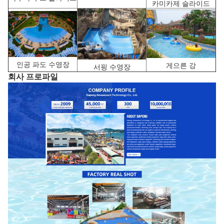
카미카제 슬라이드
인공 파도 수영장
게으른 강
서핑 수영장
회사 프로파일