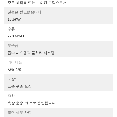
주문 제작되 또는 보여진 그림으로서
전원은 필요했습니다:
18.5KW
수류:
220 M3/h
부속품:
급수 시스템과 물처리 시스템
라이더들:
사람 1명
포장:
표준 수출 포장
출하:
육상 운송, 해로로 운반합니다
포장 세부 사항: