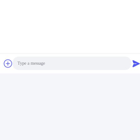
저희와 연락
Guangdong Dapeng Amusement
Technology Co., Ltd.
이메일
Sales01@dpwaterpark.com
우리 주소
주소
Photo
청원하세요 : 32호, 51 번 팬성 도로, 다강 도시, 난사 지구, 광저우
도시, 광동 지방, 중국
Video Call
전화
Audio Call
86-20-34989160