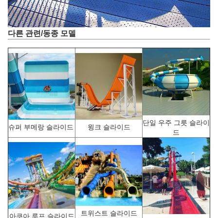
다른 관련/동종 모델
단일 우주 그릇 슬라이
슈퍼 부메랑 슬라이드
윙크 슬라이드
드
트위스트 슬라이드
아쿠아 루프 슬라이드