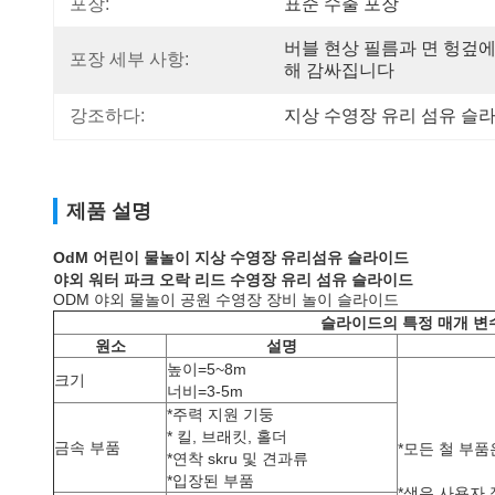
포장:
표준 수출 포장
버블 현상 필름과 면 헝겊에
포장 세부 사항:
해 감싸집니다
강조하다:
지상 수영장 유리 섬유 슬
제품 설명
OdM 어린이 물놀이 지상 수영장 유리섬유 슬라이드
야외 워터 파크 오락 리드 수영장 유리 섬유 슬라이드
ODM 야외 물놀이 공원 수영장 장비 놀이 슬라이드
슬라이드의 특정 매개 변
원소
설명
높이=5~8m
크기
너비=3-5m
*주력 지원 기둥
* 킬, 브래킷, 홀더
금속 부품
*모든 철 부품
*연착 skru 및 견과류
*입장된 부품
*색은 사용자 