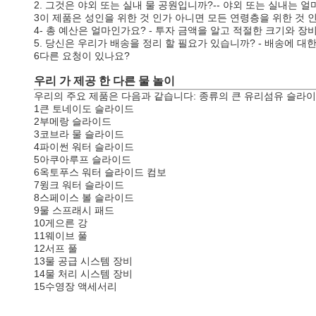
2. 그것은 야외 또는 실내 물 공원입니까?-- 야외 또는 실내는 
3이 제품은 성인을 위한 것 인가 아니면 모든 연령층을 위한 것 
4- 총 예산은 얼마인가요? - 투자 금액을 알고 적절한 크기와 장
5. 당신은 우리가 배송을 정리 할 필요가 있습니까? - 배송에 대한
6다른 요청이 있나요?
우리 가 제공 한 다른 물 놀이
우리의 주요 제품은 다음과 같습니다: 종류의 큰 유리섬유 슬라이
1큰 토네이도 슬라이드
2부메랑 슬라이드
3코브라 물 슬라이드
4파이썬 워터 슬라이드
5아쿠아루프 슬라이드
6옥토푸스 워터 슬라이드 컴보
7윙크 워터 슬라이드
8스페이스 볼 슬라이드
9물 스프래시 패드
10게으른 강
11웨이브 풀
12서프 풀
13물 공급 시스템 장비
14물 처리 시스템 장비
15수영장 액세서리