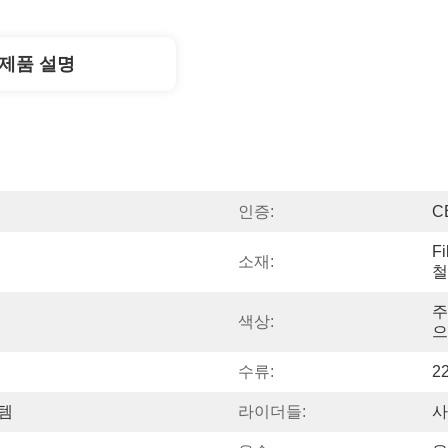
제품 설명
인증:
C
F
소재:
철
주
색상:
으
수류:
2
템
라이더들:
사