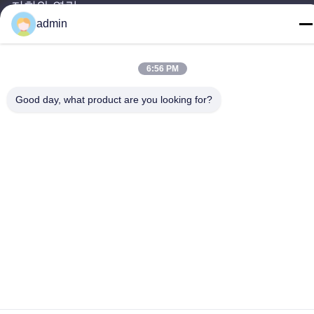
저희와 연락
admin
Guangdong Dapeng Amusement
Technology Co., Ltd.
6:56 PM
이메일
Good day, what product are you looking for?
Sales01@dpwaterpark.com
우리 주소
주소
청원하세요 : 32호, 51 번 팬성 도로, 다강 도시, 난사 지구, 광저우
도시, 광동 지방, 중국
전화
86-20-34989160