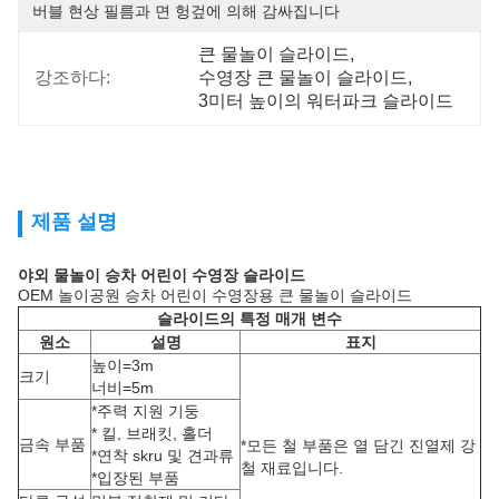
버블 현상 필름과 면 헝겊에 의해 감싸집니다
큰 물놀이 슬라이드
, 
강조하다:
수영장 큰 물놀이 슬라이드
, 
3미터 높이의 워터파크 슬라이드
제품 설명
야외 물놀이 승차 어린이 수영장 슬라이드
OEM 놀이공원 승차 어린이 수영장용 큰 물놀이 슬라이드
슬라이드의 특정 매개 변수
원소
설명
표지
높이=3m
크기
너비=5m
*주력 지원 기둥
* 킬, 브래킷, 홀더
금속 부품
*모든 철 부품은 열 담긴 진열제 강
*연착 skru 및 견과류
철 재료입니다.
*입장된 부품