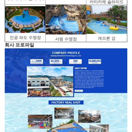
카미카제 슬라이드
인공 파도 수영장
게으른 강
서핑 수영장
회사 프로파일