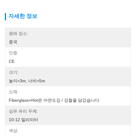
자세한 정보
원래 장소:
중국
인증:
CE
크기:
높이=3m, 너비=5m
소재:
Fiberglass+Hot은 아연도강 / 강철을 담갔습니다
섬유 유리 두께:
10-12 밀리미터
색상: