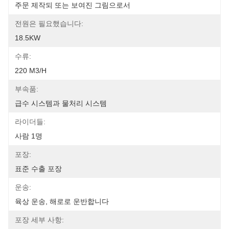
주문 제작되 또는 보여진 그림으로서
전원은 필요했습니다:
18.5KW
수류:
220 M3/h
부속품:
급수 시스템과 물처리 시스템
라이더들:
사람 1명
포장:
표준 수출 포장
운송:
육상 운송, 해로로 운반합니다
포장 세부 사항: