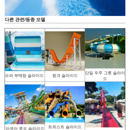
다른 관련/동종 모델
단일 우주 그릇 슬라이
슈퍼 부메랑 슬라이드
윙크 슬라이드
드
트위스트 슬라이드
아쿠아 루프 슬라이드