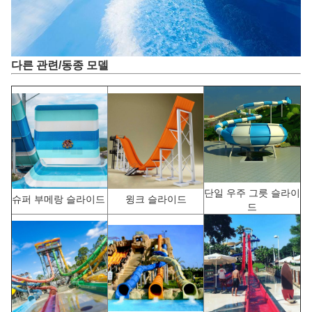
다른 관련/동종 모델
단일 우주 그릇 슬라이
슈퍼 부메랑 슬라이드
윙크 슬라이드
드