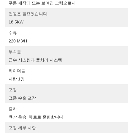
주문 제작되 또는 보여진 그림으로서
전원은 필요했습니다:
18.5KW
수류:
220 M3/h
부속품:
급수 시스템과 물처리 시스템
라이더들:
사람 1명
포장:
표준 수출 포장
출하:
육상 운송, 해로로 운반합니다
포장 세부 사항: