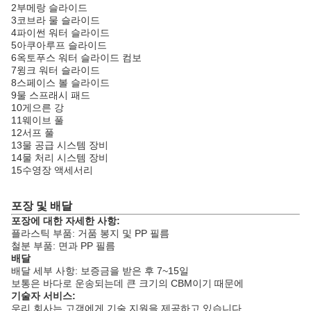
2부메랑 슬라이드
3코브라 물 슬라이드
4파이썬 워터 슬라이드
5아쿠아루프 슬라이드
6옥토푸스 워터 슬라이드 컴보
7윙크 워터 슬라이드
8스페이스 볼 슬라이드
9물 스프래시 패드
10게으른 강
11웨이브 풀
12서프 풀
13물 공급 시스템 장비
14물 처리 시스템 장비
15수영장 액세서리
포장 및 배달
포장에 대한 자세한 사항:
플라스틱 부품: 거품 봉지 및 PP 필름
철분 부품: 면과 PP 필름
배달
배달 세부 사항: 보증금을 받은 후 7~15일
보통은 바다로 운송되는데 큰 크기의 CBM이기 때문에
기술자 서비스:
우리 회사는 고객에게 기술 지원을 제공하고 있습니다.