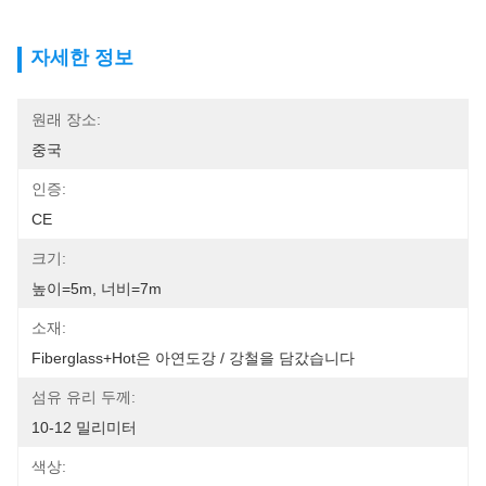
자세한 정보
원래 장소:
중국
인증:
CE
크기:
높이=5m, 너비=7m
소재:
Fiberglass+Hot은 아연도강 / 강철을 담갔습니다
섬유 유리 두께:
10-12 밀리미터
색상: