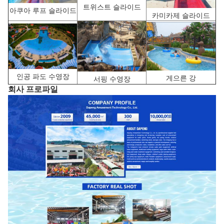
트위스트 슬라이드
아쿠아 루프 슬라이드
카미카제 슬라이드
인공 파도 수영장
게으른 강
서핑 수영장
회사 프로파일