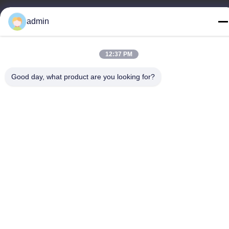
저희와 연락
admin
Guangdong Dapeng Amusement
12:37 PM
Technology Co., Ltd.
Good day, what product are you looking for?
이메일
Sales01@dpwaterpark.com
우리 주소
주소
청원하세요 : 32호, 51 번 팬성 도로, 다강 도시, 난사 지구, 광저우
도시, 광동 지방, 중국
전화
86-20-34989160