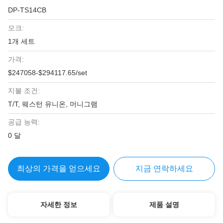
DP-TS14CB
모크:
1개 세트
가격:
$247058-$294117.65/set
지불 조건:
T/T, 웨스턴 유니온, 머니그램
공급 능력:
0 달
최상의 가격을 얻으세요
지금 연락하세요
자세한 정보
제품 설명