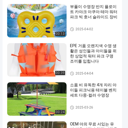
부풀이 수영장 반지 플로이
트 카야크 아쿠아 테마 워터
파크 빅 호너 슬라이드 장비
수영장 부속물
2025-04-02
00:13
EPE 거품 오렌지색 수영 생
활은 성인들과 아이들을 위
한 상업적 워터 파크 구명
조끼를 입힙니다
수영장 부속물
00:39
2025-04-04
소품 비 유독한 4개 자리 아
이들 피크닉용 테이블 벤치
세트 다중-컬러 수영장
수영장 부속물
2025-03-26
00:24
OEM 야외 무료 서있는 유