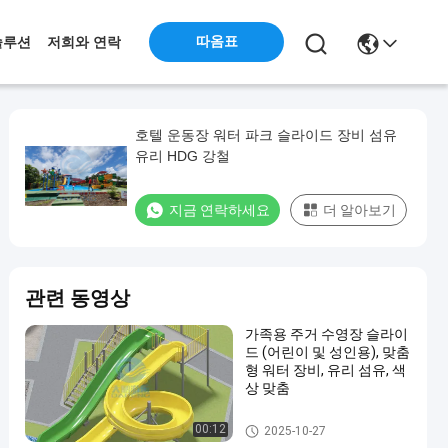
따옴표
솔루션
저희와 연락
호텔 운동장 워터 파크 슬라이드 장비 섬유
유리 HDG 강철
지금 연락하세요
더 알아보기
관련 동영상
가족용 주거 수영장 슬라이
드 (어린이 및 성인용), 맞춤
형 워터 장비, 유리 섬유, 색
상 맞춤
아쿠아 파크
00:12
2025-10-27