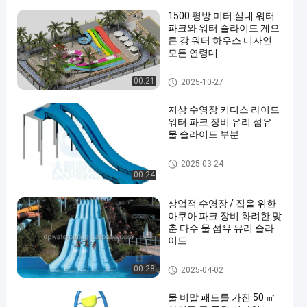
1500 평방 미터 실내 워터
파크와 워터 슬라이드 게으
른 강 워터 하우스 디자인
모든 연령대
아쿠아 파크
00:21
2025-10-27
지상 수영장 키디스 라이드
워터 파크 장비 유리 섬유
물 슬라이드 부분
수영장 워터 슬라이드
2025-03-24
00:24
상업적 수영장 / 집을 위한
아쿠아 파크 장비 화려한 맞
춘 다수 물 섬유 유리 슬라
이드
워터 파크 슬라이드
00:28
2025-04-02
물 비말 패드를 가진 50 ㎡