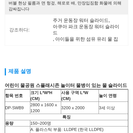
버블 현상 필름과 면 헝겊, 해로로 배, 만장입짐함 화물에 의해 
감싸집니다
주거 운동장 워터 슬라이드
, 
아쿠아 파크 운동장 워터 슬라이
강조하다:
드
, 
아이들을 위한 섬유 유리 물 집
제품 설명
어린이 물공원 스플래시존 놀이터 물병이 있는 물 슬라이드
크기 L*W*H
사용 구역 L*W
항목 번호
놀이 연령
(CM)
(CM)
2800 x 1600 x
DP-SWB9
3200 x 2000
3세 이상
1200
특징
용량
150~200명
A. 플라스틱 부품: LLDPE (한국 LLDPE)