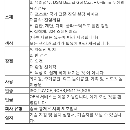
B. 유리섬유: DSM Beand Gel Coat + 6~8mm 두께의
유리섬유
C. 포스트: 국가 표준 진열 철강 파이프
소재
D.금속: 진열제철
E. 갑판, 계단, 다리: 플라스틱으로 덮인 강철
F. 접착제: 304 스테인레스
(다른 재료는 요구에 따라 제공됩니다)
색상
모든 색상과 크기가 필요에 따라 제공됩니다.
A. 자외선 방지
B. 반 정적
장점
C. 안전
D. 환경 친화적
E. 색상 이 쉽게 희미 해지는 것 이 아니다
유치원, 주거공원, 학교 놀이공원, 가족 및 스포츠 놀
사용
이공원
인증
ISO,TUV,CE,ROHS,EN1176,SGS
OEM 서비스는 이용 가능합니다, 여기 오신 것을 환
언급
영합니다
회사 유형
중국 광저우 시의 제조업체
기술 지침 및 설치 설명서, 기술자를 보낼 수 있습니
설치
다.