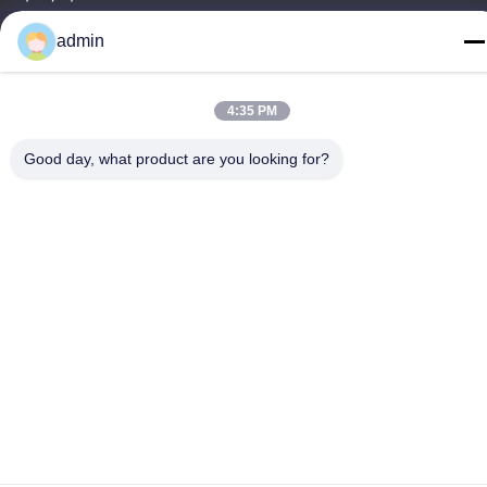
주소
admin
청원하세요 : 32호, 51 번 팬성 도로, 다강 도시, 난사 지구, 광저우
도시, 광동 지방, 중국
4:35 PM
전화
Good day, what product are you looking for?
86-20-34989160
개인정보 보호 정책
|
사이트맵
중국 좋은 품질 워터 파크 슬라이드 공급자. 저작권 -2026
Guangdong Dapeng Amusement Technology Co., Ltd. 모든 권리
는 보호됩니다.