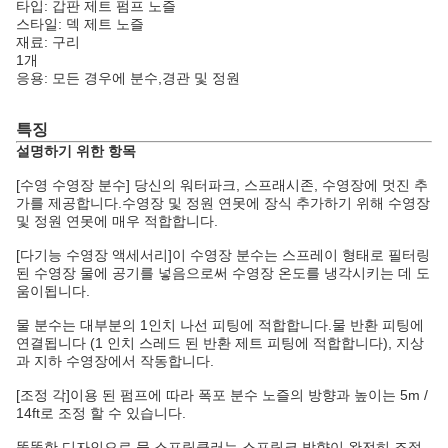
타입: 갑판 제트 펌프 노즐
스타일: 덱 제트 노즐
재료: 구리
1개
응용: 모든 경우에 분수,경관 및 정원
특징
설명하기 위한 항목
[수영 수영장 분수] 당신의 워터파크, 스프래시존, 수영장에 멋진 추
가를 제공합니다.수영장 및 정원 연못에 장식 추가하기 위해 수영장
및 정원 연못에 매우 적합합니다.
[다기능 수영장 액세서리]이 수영장 분수는 스프레이 형태로 필터링
된 수영장 물에 공기를 넣음으로써 수영장 온도를 냉각시키는 데 도
움이됩니다.
물 분수는 대부분의 1인치 나선 피팅에 적합합니다.물 반환 피팅에
연결됩니다 (1 인치 스레드 된 반환 제트 피팅에 적합합니다), 지상
과 지하 수영장에서 작동합니다.
[조정 각]이용 된 펌프에 따라 폭포 분수 노즐의 방향과 높이는 5m /
14ft로 조정 할 수 있습니다.
똑똑한 디자인으로 물 스프링클러는 스프링크 방향이 완전히 조절