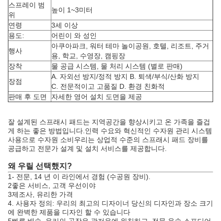
스프레이 범
높이 1~3미터
위
연령
3세 이상
용도:
어린이 와 성인
아쿠아파크, 워터 테마 놀이공원, 호텔, 리조트, 주거
행사
용, 학교, 수영장, 캠핑장
장착
물 공급 시스템, 물 처리 시스템 (별로 판매)
A. 자외선 방지/정적 방지 B. 퇴색/부식/산화 방지
장점
C. 전문적이고 고품질 D. 환경 친화적
판매 후 도면
자세한 영어 설치 도면을 제공
잘 설계된 스프래시 패드는 지역공간을 향상시키고 온 가족을 즐겁
게 하는 좋은 방법입니다.인력 수요와 혁신적인 수자원 관리 시스템
사용으로 수자원 소비우리는 상업적 수준의 스프래시 패드 장비를
공급하고 전문가 설계 및 설치 서비스를 제공합니다.
왜 우릴 선택했지?
1- 전문, 14 년 이 라인에서 경험 (수공원 장비).
2좋은 서비스, 고객 우선이야
3제조사, 유리한 가격
4. 사용자 정의: 우리의 최고의 디자이너 당신의 디자인과 장소 크기
에 완벽한 제품을 디자인 할 수 있습니다