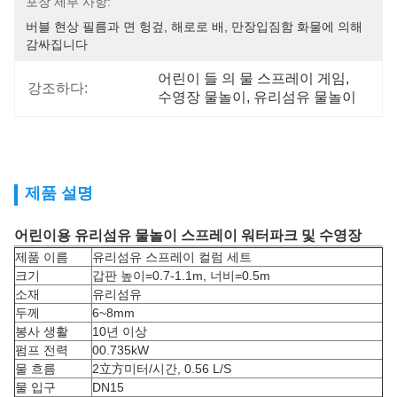
포장 세부 사항:
버블 현상 필름과 면 헝겊, 해로로 배, 만장입짐함 화물에 의해 
감싸집니다
어린이 들 의 물 스프레이 게임
, 
강조하다:
수영장 물놀이
, 
유리섬유 물놀이
제품 설명
어린이용 유리섬유 물놀이 스프레이 워터파크 및 수영장
제품 이름
유리섬유 스프레이 컬럼 세트
크기
갑판 높이=0.7-1.1m, 너비=0.5m
소재
유리섬유
두께
6~8mm
봉사 생활
10년 이상
펌프 전력
00.735kW
물 흐름
2立方미터/시간, 0.56 L/S
물 입구
DN15