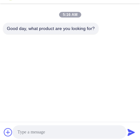
Sales01@dpwaterpark.com
5:16 AM
우리 주소
Good day, what product are you looking for?
주소
청원하세요 : 32호, 51 번 팬성 도로, 다강 도시, 난사 지구, 광저우
도시, 광동 지방, 중국
전화
86-20-34989160
개인정보 보호 정책
|
사이트맵
중국 좋은 품질 워터 파크 슬라이드 공급자. 저작권 -2026
Guangdong Dapeng Amusement Technology Co., Ltd. 모든 권리
는 보호됩니다.